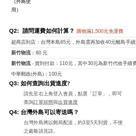
（外島使
用）
Q2:
請問運費如何計算？ 
購物滿
1,500
元免運費
超商店到店：台灣本島
65
元，外島需再加收
40
元離島手續
新竹物流
：
80 
元
新竹物流
 - 貨到付款：
110
元，其中
30
元為新竹代收手續
中華郵政(外島)：
100
元 
Q3: 
如何查詢出貨進度?
請先至右上角登入會員，點選「訂單」，即可
查詢
訂單狀態
與
出貨進度
Q4: 
台灣外島可以寄送嗎？
台灣外島將以郵局配送，約
3
至
5
天到貨，不便
之處敬請見諒。