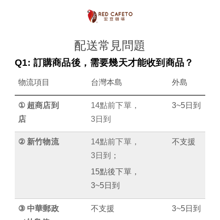
配送常見問題
Q1:
訂購商品後，需要幾天才能收到商品？
物流項目
台灣本島
外島
①
超商店到
14
點前下單，
3~5
日到
店
3
日到
②
新竹物流
14
點前下單，
不支援
3
日到
；
15
點後下單，
3~5
日到
③ 
中華郵政
不支援
3~5
日到