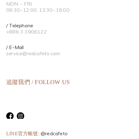
MON. - FRI.
08:30~12:00, 13:30~18:00
/ Telephone
+886 3 3906122
/ E-Mail
service@redcafeto.com
追蹤我們 / FOLLOW US
@redcafeto
LINE官方帳號: