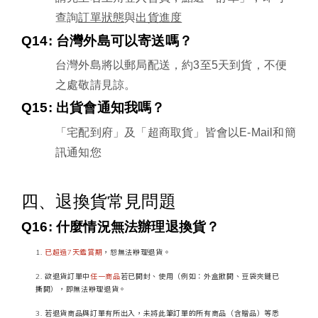
查詢
訂單狀態
與
出貨進度
Q14: 
台灣外島可以寄送嗎？
台灣外島將以郵局配送，約
3
至
5
天到貨，不便
之處敬請見諒。
Q15: 
出貨會通知我嗎？
「宅配到府」及「超商取貨」皆會以
E-Mail
和簡
訊通知您
四、退換貨常見問題
Q16: 
什麼情況無法辦理退換貨？
已超過7天鑑賞期
，恕無法辦理退貨。
欲退貨訂單中
任一商品
若已開封、使用（例如：外盒掀開、豆袋夾鏈已
撕開），即無法辦理退貨。
若退貨商品與訂單有所出入，未將此筆訂單的所有商品（含贈品）等悉