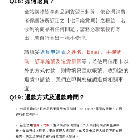
Q18: 
如何退貨？
全站購物皆享商品到貨翌日起算，依台灣消費
者保護法所訂定之【七日鑑賞期】之權益，若
收到的商品有任何問題
，請務必聯繫後再寄
出，若自行寄出一概不受理。
退貨申請表
請填妥
之姓名、Email、手機號
碼、訂單編號及退貨原因
等，若使用信用卡以
外的方式付款，則需填寫匯款帳號。收到您的
退貨申請後，我們立即與您確認退貨相關事
宜。
Q19: 
退款方式及退款時間？
申請退貨成功且商品已退還至宏豆咖啡 Red Cafeto確認收悉後，方可
進行退款程序。
若您使用
信用卡付款
，退貨商品收回並經工作人員確認商品數量無誤
後，會進行線上刷退；退款實際入帳日期，依各發卡銀行入帳日不同有所
差異，請您洽詢發卡銀行確認實際入帳日。