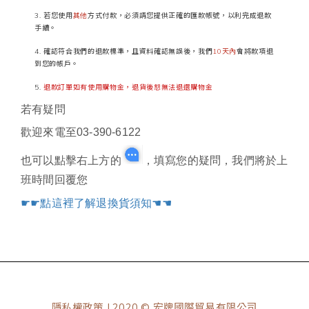
若您使用
其他
方式付款，必須請您提供正確的匯款帳號，以利完成退款
手續。
確認符合我們的退款標準，且資料確認無誤後，我們
10天內
會將款項退
到您的帳戶。
退款訂單如有使用購物金，退貨後恕無法退還購物金
若有疑問
歡迎來電至
03-390-6122
也可以點擊右上方的
，填寫您的疑問，我們將於上
班時間回覆您
☛☛點這裡了解退換貨須知☚☚
隱私權政策
| 2020 © 宏牌國際貿易有限公司