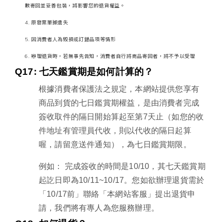
數寄回並妥善包裝，將影響您的退貨權益。
原發票單據遺失
因消費者人為毀損或訂錯品項等情形
辦理退貨時，若無事先告知，消費者自行將商品寄回者，將不予以受理
Q17: 
七天鑑賞期是如何計算的？
根據消費者保護法之規定，本網站提供您享有
商品到貨的七日鑑賞期權益，是由消費者完成
簽收取件的隔日開始算起至第
7
天止（如您的收
件地址有管理員代收，則以代收的隔日起算
喔，請留意送件通知），為七日鑑賞期限。
例如： 完成簽收的時間是
10/10
，其七天鑑賞期
起訖日即為
10/11~10/17
。您如欲辦理退貨需於
「
10/17
前」聯絡「本網站客服」提出退貨申
請，我們將有專人為您服務辦理。