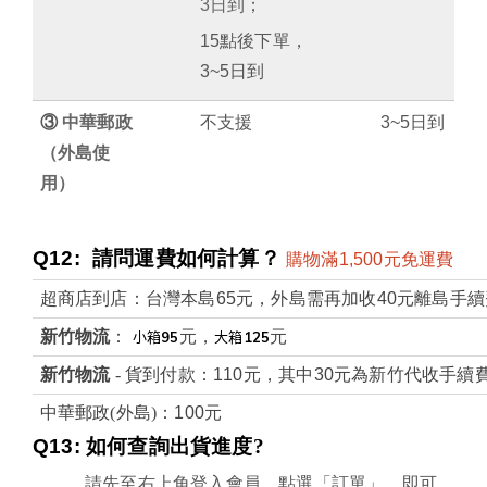
3
日到
；
15
點後下單，
3~5
日到
③
中華郵政
不支援
3~5
日到
（外島使
用）
Q12:
請問運費如何計算？ 
購物滿
1,500
元免運費
超商店到店：台灣本島
65
元，外島需再加收
40
元離島手續
新竹物流
：
元，
元
小箱
95
大箱
125
新竹物流
 - 貨到付款：
110
元，其中
30
元為新竹代收手續
中華郵政(外島)：
100
元 
Q13: 
如何查詢出貨進度?
請先至右上角登入會員，點選「訂單」，即可