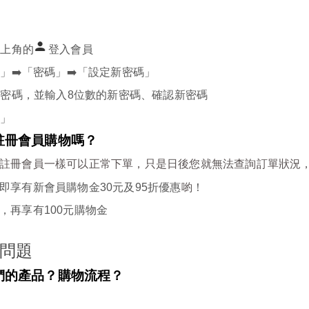
右上角的
登入會員
」➡️「密碼」➡️「設定新密碼」
舊密碼，並輸入
8
位數的新密碼、確認新密碼
新」
註冊會員購物嗎？
註冊會員一樣可以正常下單，只是日後您就無法查詢訂單狀況
即享有新會員購物金
30
元及
95
折優惠
喲
！
，再享有
100
元購物金
問題
們的產品？購物流程？