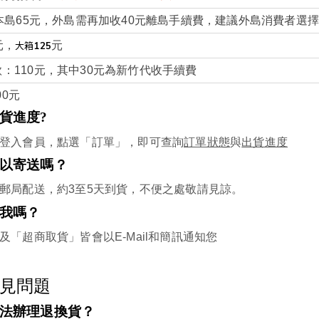
本島
65
元，外島需再加收
40
元離島手續費，建議外島消費者選
元，
元
大箱
125
款：
110
元，其中
30
元為新竹代收手續費
00
元 
貨進度?
登入會員，點選「訂單」，即可查詢
訂單狀態
與
出貨進度
以寄送嗎？
郵局配送，約
3
至
5
天到貨，不便之處敬請見諒。
我嗎？
及「超商取貨」皆會以
E-Mail
和簡訊通知您
見問題
法辦理退換貨？