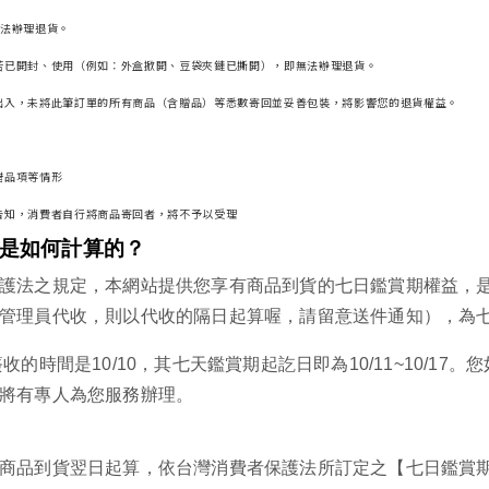
無法辦理退貨。
若已開封、使用（例如：外盒掀開、豆袋夾鏈已撕開），即無法辦理退貨。
出入，未將此筆訂單的所有商品（含贈品）等悉數寄回並妥善包裝，將影響您的退貨權益。
錯品項等情形
告知，消費者自行將商品寄回者，將不予以受理
是如何計算的？
護法之規定，本網站提供您享有商品到貨的七日鑑賞期權益，
管理員代收，則以代收的隔日起算喔，請留意送件通知），為
簽收的時間是
10/10
，其七天鑑賞期起訖日即為
10/11~10/17
。您
將有專人為您服務辦理。
商品到貨翌日起算，依台灣消費者保護法所訂定之【七日鑑賞