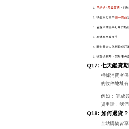
已超過7天鑑賞期
，恕
欲退貨訂單中
任一商品
若退貨商品與訂單有所
原發票單據遺失
因消費者人為毀損或訂
辦理退貨時，若無事先
Q17: 
七天鑑賞期
根據消費者保
的收件地址有
例如： 完成
貨申請，我們
Q18: 
如何退貨？
全站購物皆享