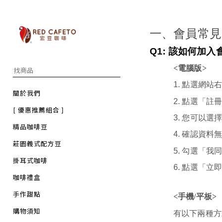
一、會員常見
Q1:
該如何加入
<電腦版>
1.
點選網站
關於我們
2.
點選「註
[ 優惠推薦組合 ]
3.
您可以選
精品咖啡豆
4.
確認資料
莊園義式配方豆
5.
勾選「我
掛耳式咖啡
6.
點選「立
咖啡禮盒
手作甜點
<手機/平板>
購物須知
有以下兩種方