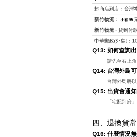
超商店到店：台灣
新竹物流
：
小箱
95
新竹物流
 - 貨到付
中華郵政(外島)：
1
Q13: 
如何查詢出
請先至右上角
Q14: 
台灣外島可
台灣外島將以
Q15: 
出貨會通知
「宅配到府」
四、退換貨常
Q16: 
什麼情況無