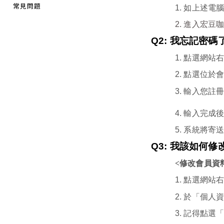
常見問題
1.
如上述電
2.
進入宏豆
Q2:
我忘記密碼
1.
點選網站
2.
點選位於會
3.
輸入您註
4.
輸入完成後
5.
系統將寄
Q3:
我該如何修
<修改會員資
1.
點選網站
2.
於「個人
3.
記得點選