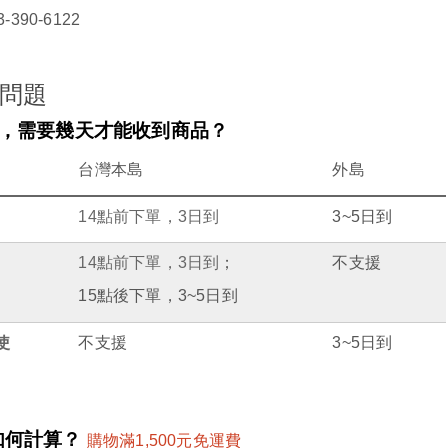
3-390-6122
問題
，需要幾天才能收到商品？
台灣本島
外島
14
點前下單，
3
日到
3~5
日到
14
點前下單，
3
日到
；
不支援
15
點後下單，
3~5
日到
使
不支援
3~5
日到
何計算？ 
購物滿
1,500
元免運費