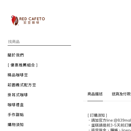
關於我們
[ 優惠推薦組合 ]
精品咖啡豆
莊園義式配方豆
商品描述
送貨及付款
掛耳式咖啡
咖啡禮盒
手作甜點
[ 訂購須知 ]
．請加官方line:@839ma
購物須知
．蛋糕請提前3-5天前訂購
．接受現金、轉帳、linep