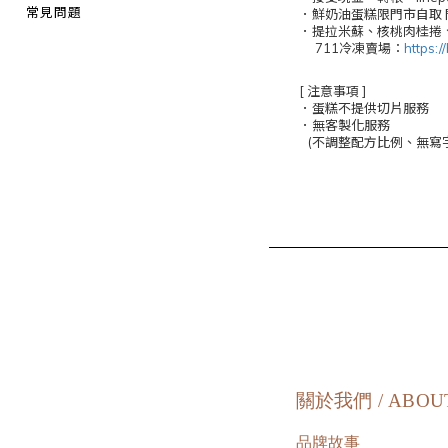
常見問題
．鮮奶油蛋糕限門市自取 門市
．提拉米蘇、核桃肉桂捲
711冷凍賣場：
https:/
[ 注意事項 ]
．蛋糕不提供切片服務
．無客製化服務
(不調整配方比例、無寫字
關於我們 / ABOU
品牌故事