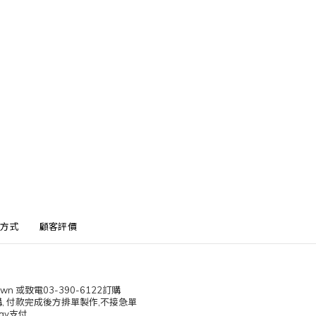
方式
顧客評價
lwn 或致電03-390-6122訂購
, 付款完成後方排單製作,不接急單
ay支付