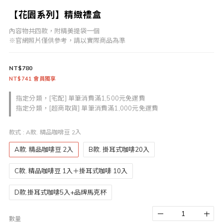
【花園系列】精緻禮盒
內容物共四款，附精美提袋一個
※官網照片僅供參考，請以實際商品為準
NT$780
NT$741
會員獨享
指定分類，[宅配] 單筆消費滿1,500元免運費
指定分類，[超商取貨] 單筆消費滿1,000元免運費
款式
: A款. 精品咖啡豆 2入
A款. 精品咖啡豆 2入
B款. 掛耳式咖啡20入
C款. 精品咖啡豆 1入＋掛耳式咖啡 10入
D款.掛耳式咖啡5入+品牌馬克杯
數量