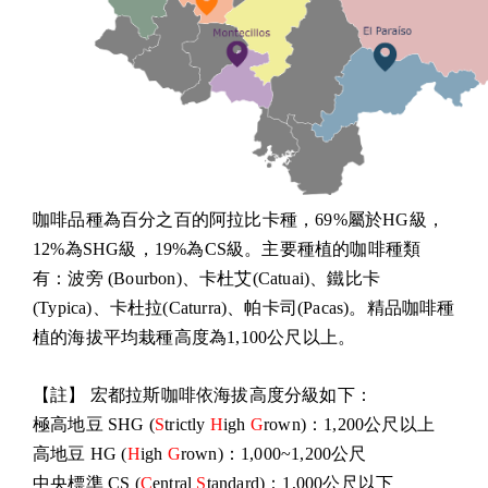
咖啡品種為百分之百的阿拉比卡種，69%屬於HG級，
12%為SHG級，19%為CS級。主要種植的咖啡種類
有：波旁 (Bourbon)、卡杜艾(Catuai)、鐵比卡
(Typica)、卡杜拉(Caturra)、帕卡司(Pacas)。精品咖啡種
植的海拔平均栽種高度為1,100公尺以上。
【註】 宏都拉斯咖啡依海拔高度分級如下：
極高地豆 SHG (
S
trictly 
H
igh 
G
rown)：1,200公尺以上
高地豆 HG (
H
igh 
G
rown)：1,000~1,200公尺
中央標準 CS (
C
entral 
S
tandard)：1,000公尺以下