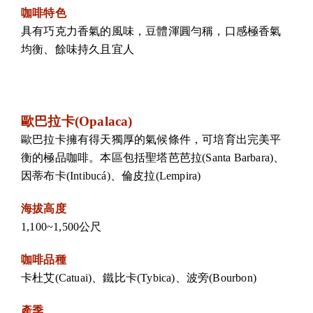
咖啡特色
具有巧克力香氣的風味，豆體渾圓勻稱，口感極香氣
均衡、餘味持久且宜人
歐巴拉卡(Opalaca)
歐巴拉卡擁有得天獨厚的氣候條件，可培育出完美平
衡的極品咖啡。本區包括聖塔芭芭拉(Santa Barbara)、
因蒂布卡(Intibucá)、倫皮拉(Lempira)
海拔高度
1,100~1,500公尺
咖啡品種
卡杜艾(Catuai)、鐵比卡(Tybica)、波旁(Bourbon)
產季