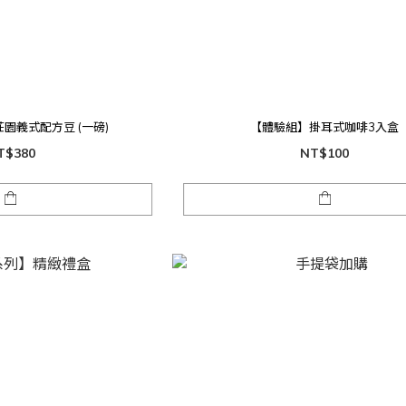
莊園義式配方豆 (一磅)
【體驗組】掛耳式咖啡3入盒
T$380
NT$100