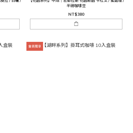
 / 日曬 /
【花園系列】中焙｜宏都拉斯 花園莊園 卡杜艾 / 蜜處理 /
半磅咖啡豆
NT$380
會員獨享