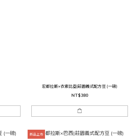
宏都拉斯×衣索比亞|莊園義式配方豆 (一磅)
NT$380
新品上市