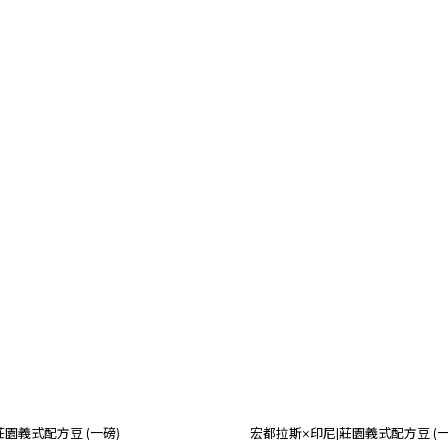
莊園義式配方豆 (一磅)
宏都拉斯×印尼|莊園義式配方豆 (一