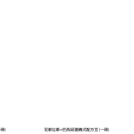
磅)
宏都拉斯×巴西|莊園義式配方豆 (一磅)