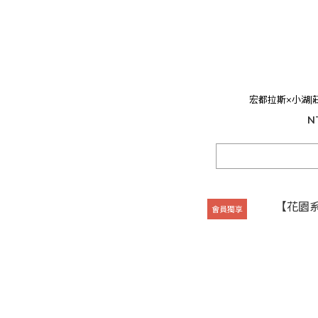
宏都拉斯×小湖|
N
會員獨享