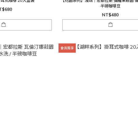
耳式咖啡 20入盒裝
【花園系列】淺焙｜宏都拉斯 彌羅果莊園 倫皮拉
半磅咖啡豆
T$680
NT$480
會員獨享