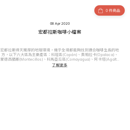
件商品
08 Apr 2020
宏都拉斯咖啡小檔案
宏都拉斯得天獨厚的地理環境，幾乎全境都能夠找到適合咖啡生長的地
方，以下六大區為主要產區：科班區(Copán)、奧帕拉卡(Opalaca)、
蒙德西猶斯(Montecillos)、科馬亞瓜區(Comayagua)、阿卡塔(Agalta
Tropical)、帕拉索(El Paraíso)。
了解更多
主要種植的咖啡種類有：波旁 (Bourbon)、卡杜艾(Catuai)、鐵比卡
(Typica)、卡杜拉(Caturra)、帕卡司(Pacas)。